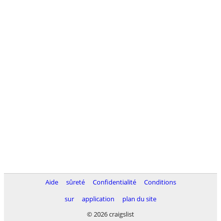
Aide
sûreté
Confidentialité
Conditions
sur
application
plan du site
© 2026 craigslist